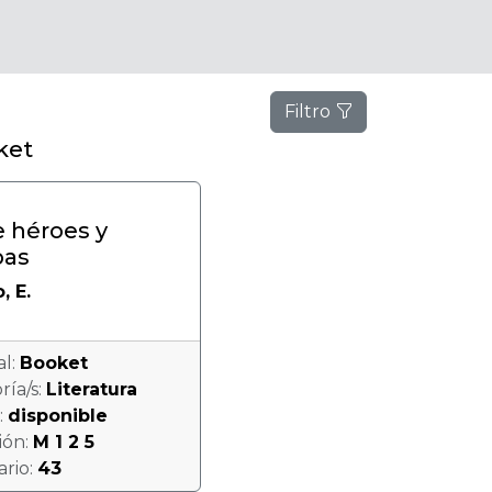
Filtro
ket
 héroes y
as
, E.
al:
Booket
ría/s:
Literatura
:
disponible
ión:
M 1 2 5
ario:
43