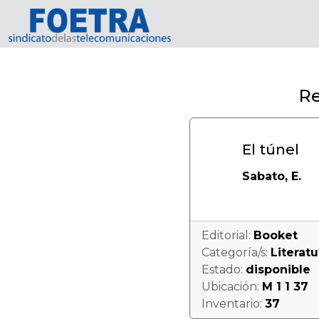
Inicio
Usuarios
Contacto
Re
El túnel
Sabato, E.
Editorial:
Booket
Categoría/s:
Literatu
Estado:
disponible
Ubicación:
M 1 1 37
Inventario:
37