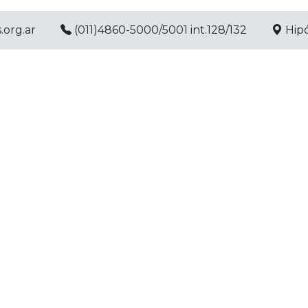
.org.ar
(011)4860-5000/5001 int.128/132
Hipó