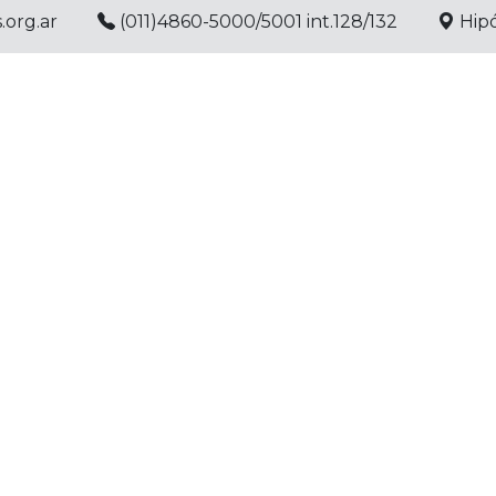
.org.ar
(011)4860-5000/5001 int.128/132
Hipó