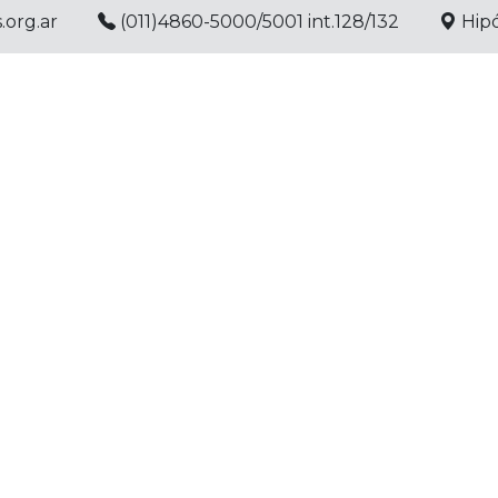
.org.ar
(011)4860-5000/5001 int.128/132
Hipó